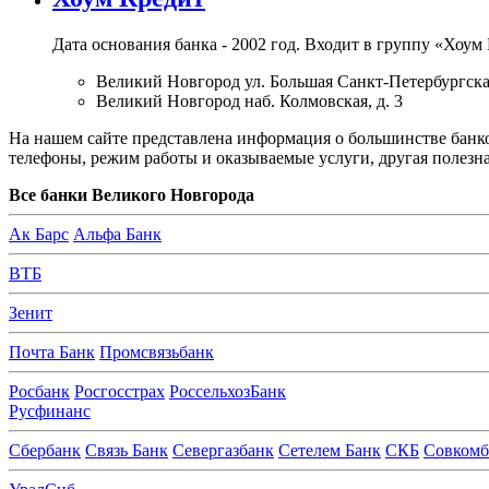
Дата основания банка - 2002 год. Входит в группу «Хоум 
Великий Новгород ул. Большая Санкт-Петербургская
Великий Новгород наб. Колмовская, д. 3
На нашем сайте представлена информация о большинстве банко
телефоны, режим работы и оказываемые услуги, другая полез
Все банки Великого Новгорода
А
к Барс
Альфа Банк
В
ТБ
З
енит
П
очта Банк
Промсвязьбанк
Р
осбанк
Росгосстрах
РоссельхозБанк
Русфинанс
С
бербанк
Связь Банк
Севергазбанк
Сетелем Банк
СКБ
Совкомб